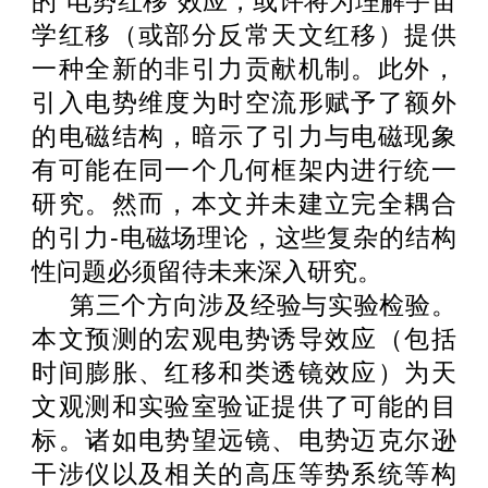
的
“
电势红移
”
效应，或许将为理解宇宙
学红移（或部分反常天文红移）提供
一种全新的非引力贡献机制。此外，
引入电势维度为时空流形赋予了额外
的电磁结构，暗示了引力与电磁现象
有可能在同一个几何框架内进行统一
研究。然而，本文并未建立完全耦合
的引力
-
电磁场理论，这些复杂的结构
性问题必须留待未来深入研究。
第三个方向涉及经验与实验检验。
本文预测的宏观电势诱导效应（包括
时间膨胀、红移和类透镜效应）为天
文观测和实验室验证提供了可能的目
标。诸如电势望远镜、电势迈克尔逊
干涉仪以及相关的高压等势系统等构